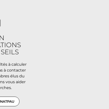
N
TIONS
SEILS
ltés à calculer
as à contacter
bres élus du
ns vous aider
rches.
YNATPAU