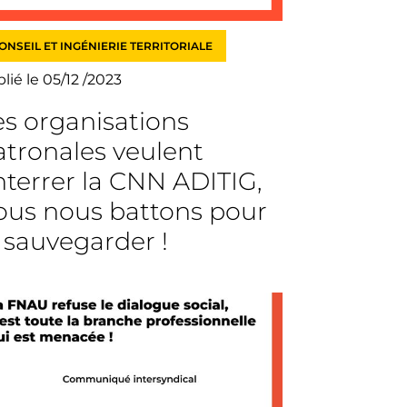
ONSEIL ET INGÉNIERIE TERRITORIALE
lié le 05/12 /2023
es organisations
atronales veulent
nterrer la CNN ADITIG,
ous nous battons pour
a sauvegarder !