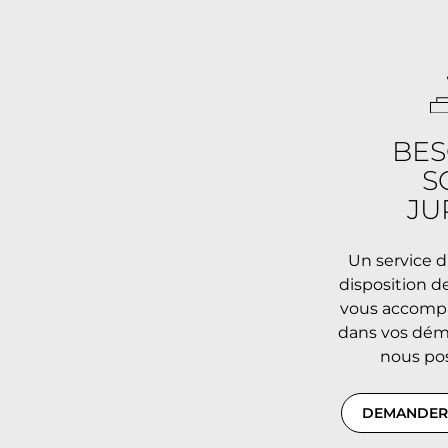
BES
S
JU
Un service d’
disposition d
vous accompa
dans vos déma
nous pos
DEMANDER 