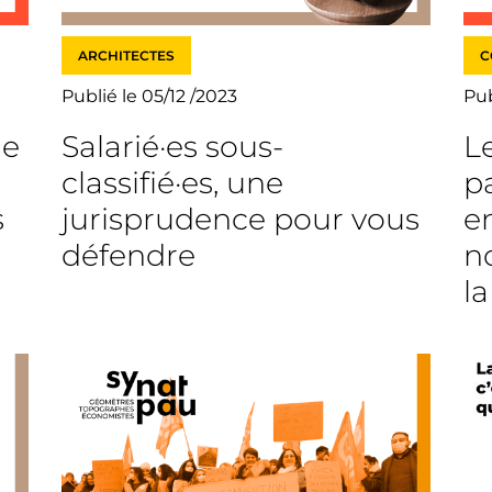
ARCHITECTES
C
Publié le 05/12 /2023
Pub
ue
Salarié·es sous-
L
classifié·es, une
p
s
jurisprudence pour vous
e
défendre
n
l