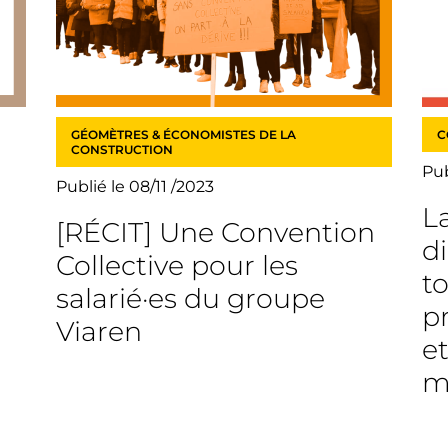
GÉOMÈTRES & ÉCONOMISTES DE LA
C
CONSTRUCTION
Pub
Publié le 08/11 /2023
L
[RÉCIT] Une Convention
di
Collective pour les
t
salarié·es du groupe
p
Viaren
e
m