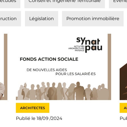
’études
Conseil et Ingénierie Territoriale
Evéne
ruction
Législation
Promotion immobilière
ARCHITECTES
A
Publié le 18/09 /2024
Pub