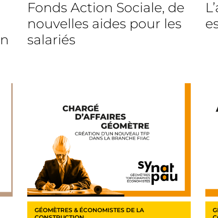
Fonds Action Sociale, de
L’
nouvelles aides pour les
e
un
salariés
GÉOMÈTRES & ÉCONOMISTES DE LA
G
CONSTRUCTION
C