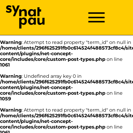
Aller à la recherche
Aller au texte
Aller au menu
Warning
: Undefined array key 0 in
/home/clients/296f625291fb0c614524f488573cf8c4/sit
Menu
Menu principal
content/plugins/net-concept-
Passer
core/includes/core/custom-post-types.php
on line
au
1059
contenu
Warning
: Attempt to read property "term_id" on null in
/home/clients/296f625291fb0c614524f488573cf8c4/sit
content/plugins/net-concept-
core/includes/core/custom-post-types.php
on line
1061
Warning
: Undefined array key 0 in
/home/clients/296f625291fb0c614524f488573cf8c4/sit
content/plugins/net-concept-
core/includes/core/custom-post-types.php
on line
1059
Warning
: Attempt to read property "term_id" on null in
/home/clients/296f625291fb0c614524f488573cf8c4/sit
content/plugins/net-concept-
core/includes/core/custom-post-types.php
on line
1061