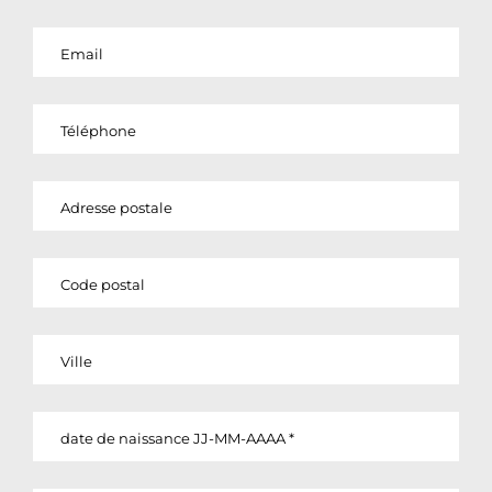
MM
sla
JJ
sla