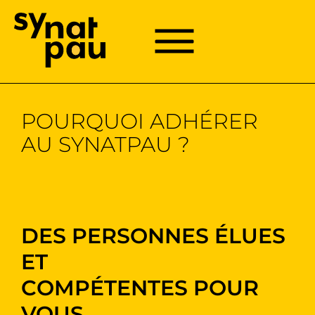
Aller à la recherche
Aller au texte
Aller au menu
Menu
Menu principal
Passer
au
contenu
POURQUOI ADHÉRER
AU SYNATPAU ?
DES PERSONNES ÉLUES
ET
COMPÉTENTES POUR
VOUS