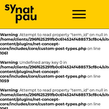
Aller à la recherche
Aller au texte
Aller au menu
Warning
: Undefined array key 0 in
/home/clients/296f625291fb0c614524f488573cf8c4/sit
Menu
Menu principal
content/plugins/net-concept-
Passer
core/includes/core/custom-post-types.php
on line
au
1059
contenu
Warning
: Attempt to read property "term_id" on null in
/home/clients/296f625291fb0c614524f488573cf8c4/sit
content/plugins/net-concept-
core/includes/core/custom-post-types.php
on line
1061
Warning
: Undefined array key 0 in
/home/clients/296f625291fb0c614524f488573cf8c4/sit
content/plugins/net-concept-
core/includes/core/custom-post-types.php
on line
1059
Warning
: Attempt to read property "term_id" on null in
/home/clients/296f625291fb0c614524f488573cf8c4/sit
content/plugins/net-concept-
core/includes/core/custom-post-types.php
on line
1061