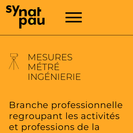
Aller à la recherche
Aller au texte
Aller au menu
Menu
Menu principal
Passer
au
contenu
MESURES
MÉTRÉ
INGÉNIERIE
Branche professionnelle
regroupant les activités
et professions de la