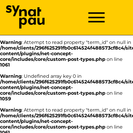
Aller à la recherche
Aller au texte
Aller au menu
Warning
: Undefined array key 0 in
/home/clients/296f625291fb0c614524f488573cf8c4/sit
Menu
Menu principal
content/plugins/net-concept-
Passer
core/includes/core/custom-post-types.php
on line
au
1059
contenu
Warning
: Attempt to read property "term_id" on null in
/home/clients/296f625291fb0c614524f488573cf8c4/sit
content/plugins/net-concept-
core/includes/core/custom-post-types.php
on line
1061
Warning
: Undefined array key 0 in
/home/clients/296f625291fb0c614524f488573cf8c4/sit
content/plugins/net-concept-
core/includes/core/custom-post-types.php
on line
1059
Warning
: Attempt to read property "term_id" on null in
/home/clients/296f625291fb0c614524f488573cf8c4/sit
content/plugins/net-concept-
core/includes/core/custom-post-types.php
on line
1061