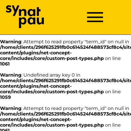
Aller à la recherche
Aller au texte
Aller au menu
Warning
: Undefined array key 0 in
/home/clients/296f625291fb0c614524f488573cf8c4/sit
Menu
Menu principal
content/plugins/net-concept-
Passer
core/includes/core/custom-post-types.php
on line
au
1059
contenu
Warning
: Attempt to read property "term_id" on null in
/home/clients/296f625291fb0c614524f488573cf8c4/sit
content/plugins/net-concept-
core/includes/core/custom-post-types.php
on line
1061
Warning
: Undefined array key 0 in
/home/clients/296f625291fb0c614524f488573cf8c4/sit
content/plugins/net-concept-
core/includes/core/custom-post-types.php
on line
1059
Warning
: Attempt to read property "term_id" on null in
/home/clients/296f625291fb0c614524f488573cf8c4/sit
content/plugins/net-concept-
core/includes/core/custom-post-types.php
on line
1061