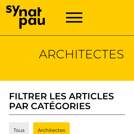
Aller à la recherche
Aller au texte
Aller au menu
Menu
Menu principal
Passer
au
contenu
ARCHITECTES
FILTRER LES ARTICLES
PAR CATÉGORIES
Tous
Architectes