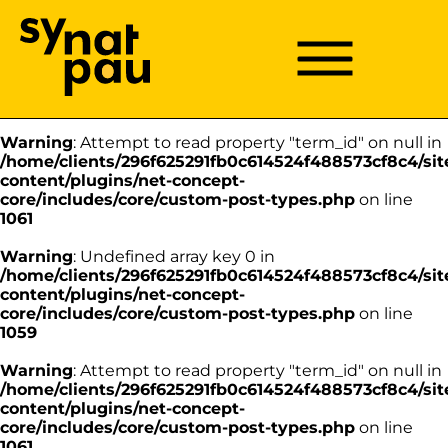
Aller à la recherche
Aller au texte
Aller au menu
Warning
: Undefined array key 0 in
/home/clients/296f625291fb0c614524f488573cf8c4/sit
Menu
Menu principal
content/plugins/net-concept-
Passer
core/includes/core/custom-post-types.php
on line
au
1059
contenu
Warning
: Attempt to read property "term_id" on null in
/home/clients/296f625291fb0c614524f488573cf8c4/sit
content/plugins/net-concept-
core/includes/core/custom-post-types.php
on line
1061
Warning
: Undefined array key 0 in
/home/clients/296f625291fb0c614524f488573cf8c4/sit
content/plugins/net-concept-
core/includes/core/custom-post-types.php
on line
1059
Warning
: Attempt to read property "term_id" on null in
/home/clients/296f625291fb0c614524f488573cf8c4/sit
content/plugins/net-concept-
core/includes/core/custom-post-types.php
on line
1061