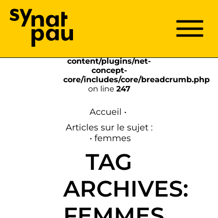
Aller à la recherche
Aller au texte
Aller au menu
Menu
Menu pri
Passer
Warning
: Array to
au
string conversion in
contenu
/home/clients/296f625291fb0c614524f
content/plugins/net-
concept-
core/includes/core/breadcrumb.php
on line
247
Accueil
•
Articles sur le sujet :
•
femmes
TAG
ARCHIVES:
FEMMES