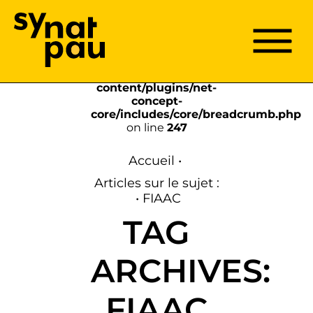
Aller à la recherche
Aller au texte
Aller au menu
Menu
Menu pri
Passer
Warning
: Array to
au
string conversion in
contenu
/home/clients/296f625291fb0c614524f
content/plugins/net-
concept-
core/includes/core/breadcrumb.php
on line
247
Accueil
•
Articles sur le sujet :
•
FIAAC
TAG
ARCHIVES:
FIAAC