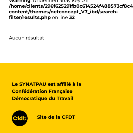
Warning
: Undefined array key 0 in
/home/clients/296f625291fb0c614524f488573cf8c4/
content/themes/netconcept_V7_ibd/search-
filter/results.php
on line
32
Aucun résultat
Le SYNATPAU est affilié à la
Confédération Française
Démocratique du Travail
Site de la CFDT