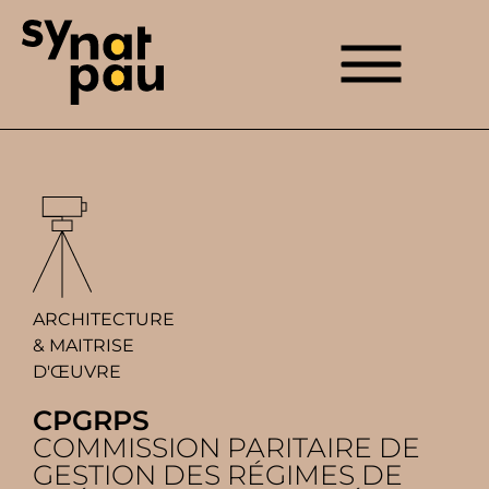
Aller à la recherche
Aller au texte
Aller au menu
Menu
Menu principal
Passer
au
contenu
ARCHITECTURE
& MAITRISE
D'ŒUVRE
CPGRPS
COMMISSION PARITAIRE DE
GESTION DES RÉGIMES DE