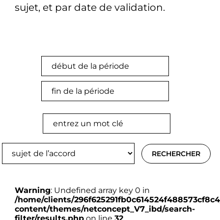
sujet, et par date de validation.
Warning
: Undefined array key 0 in
/home/clients/296f625291fb0c614524f488573cf8c4/
content/themes/netconcept_V7_ibd/search-
filter/results.php
on line
32