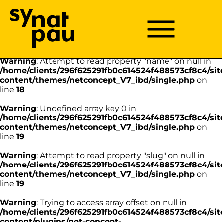
Aller à la recherche
Aller au texte
Aller au menu
Warning
: Undefined array key 0 in
/home/clients/296f625291fb0c614524f488573cf8c4/sit
Menu
Menu principal
content/themes/netconcept_V7_ibd/single.php
on
Passer
line
18
au
contenu
Warning
: Attempt to read property "name" on null in
/home/clients/296f625291fb0c614524f488573cf8c4/sit
content/themes/netconcept_V7_ibd/single.php
on
line
18
Warning
: Undefined array key 0 in
/home/clients/296f625291fb0c614524f488573cf8c4/sit
content/themes/netconcept_V7_ibd/single.php
on
line
19
Warning
: Attempt to read property "slug" on null in
/home/clients/296f625291fb0c614524f488573cf8c4/sit
content/themes/netconcept_V7_ibd/single.php
on
line
19
Warning
: Trying to access array offset on null in
/home/clients/296f625291fb0c614524f488573cf8c4/sit
content/plugins/net-concept-