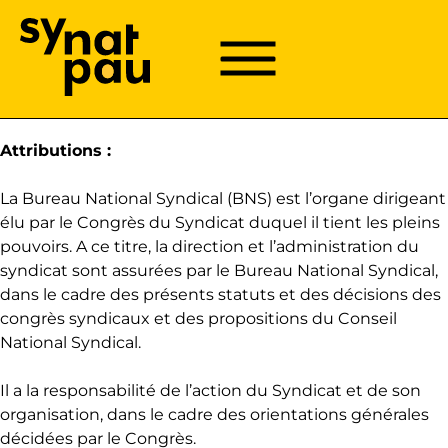
Aller à la recherche
Aller au texte
Aller au menu
Menu
Menu principal
Passer
au
Bureau National Syndical :
contenu
Attributions :
La Bureau National Syndical (BNS) est l’organe dirigeant
élu par le Congrès du Syndicat duquel il tient les pleins
pouvoirs. A ce titre, la direction et l’administration du
syndicat sont assurées par le Bureau National Syndical,
dans le cadre des présents statuts et des décisions des
congrès syndicaux et des propositions du Conseil
National Syndical.
Il a la responsabilité de l’action du Syndicat et de son
organisation, dans le cadre des orientations générales
décidées par le Congrès.