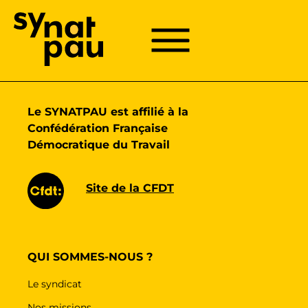
Aller à la recherche
Aller au texte
Aller au menu
Menu
Menu principal
Passer
au
contenu
Le SYNATPAU est affilié à la
Confédération Française
Démocratique du Travail
Site de la CFDT
QUI SOMMES-NOUS ?
Le syndicat
Nos missions